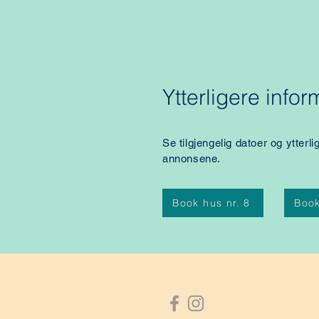
Ytterligere infor
Se tilgjengelig datoer og ytterl
annonsene.
Book hus nr. 8
Book