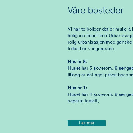
Våre bosteder
Vi har to boliger det er mulig å 
boligene finner du i Urbanisasjo
rolig urbanisasjon med ganske få
felles bassengområde.
Hus nr 8:
Huset har 5 soverom, 8 sengep
tillegg er det eget privat basse
Hus nr 1:
Huset har 4 soverom, 8 sengep
separat
toalett,
Les mer