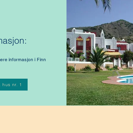
masjon:
igere informasjon i Finn
 hus nr. 1