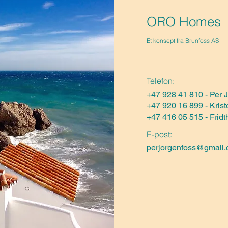
ORO Homes
Et konsept fra Brunfoss AS
Telefon:
+47 928 41 810 - Per 
​+47 920 16 899 - Krist
+47 416 05 515 - Fridt
E-post:
perjorgenfoss@gmail