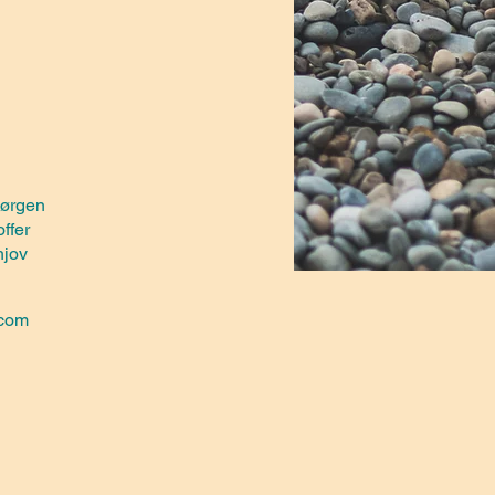
Jørgen
offer
hjov
.com